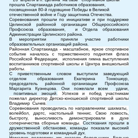
прошла Спартакиада работников образования,
посвященная 80-й годовщине Победы в Великой
отечественной войне и Году защитника Отечества.
Соревнования прошли по инициативе и при поддержке
Целинской районной организации Общероссийского
Профсоюза образования, и Отдела образования
Администрации Целинского района.
В мероприятии приняли участие работники
образовательных организаций района.
Районная
Спартакиада - масштабное, яркое спортивное
событие началось с торжественного поднятия флага
Российской Федерации, исполнения гимна выступления
воспитанников спортивной школы и Центра внешкольной
работы.
С приветственным словом выступили заведующий
отделом образования Екатерина Тонкошкур,
председатель районной организации Профсоюза
Маргарита Кузнецова. Они пожелали всем удачи,
позитивных эмоций.
Успехов и побед участникам
пожелал директор Детско-юношеской спортивной школы
Владимир Сычев.
Соревнования проводились по направлениям: шахматы,
волейбол, дартс, настольный теннис. Свою ловкость,
быстроту, выносливость демонстрировали в духе
соперничества сборные команды.
Состязания прошли в
дружественной обстановке, команды показали высокий
уровень подготовки и командный дух.
Немалую поддержку им оказали болельщики. Больше