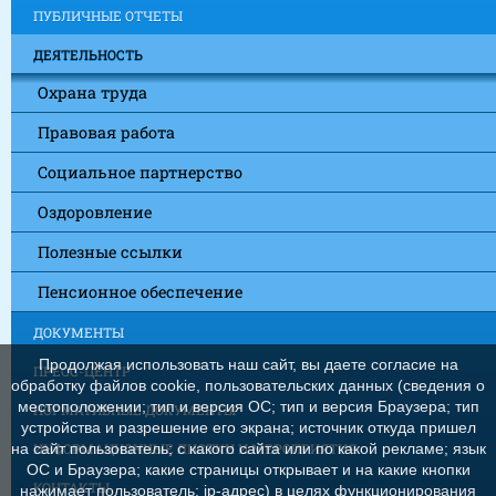
ПУБЛИЧНЫЕ ОТЧЕТЫ
ДЕЯТЕЛЬНОСТЬ
Охрана труда
Правовая работа
Социальное партнерство
Оздоровление
Полезные ссылки
Пенсионное обеспечение
ДОКУМЕНТЫ
Продолжая использовать наш сайт, вы даете согласие на
ПРЕСС-ЦЕНТР
обработку файлов cookie, пользовательских данных (сведения о
местоположении; тип и версия ОС; тип и версия Браузера; тип
НОРМАТИВНЫЕ ДОКУМЕНТЫ
устройства и разрешение его экрана; источник откуда пришел
на сайт пользователь; с какого сайта или по какой рекламе; язык
ИНФОРМАЦИОННЫЕ ЛИСТКИ И МЕРОПРИЯТИЯ
ОС и Браузера; какие страницы открывает и на какие кнопки
КОНТАКТЫ
нажимает пользователь; ip-адрес) в целях функционирования