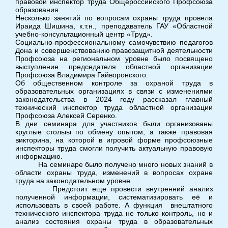
правовой инспектор труда Общероссийского Профсоюза
образования.
Несколько занятий по вопросам охраны труда провела
Ираида Шишина, к.т.н., преподаватель ГАУ «Областной
учебно-консультационный центр «Труд».
Социально-профессиональному самочувствию педагогов
Дона и совершенствованию правозащитной деятельности
Профсоюза на региональном уровне было посвящено
выступление председателя областной организации
Профсоюза Владимира Гайворонского.
Об общественном контроле за охраной труда в
образовательных организациях в связи с изменениями
законодательства в 2024 году рассказал главный
технический инспектор труда областной организации
Профсоюза Алексей Серенко.
В дни семинара для участников были организованы
круглые столыы по обмену опытом, а также правовая
викторина, на которой в игровой форме профсоюзные
инспекторы труда смогли получить актуальную правовую
информацию.
На семинаре было получено много новых знаний в
области охраны труда, изменений в вопросах охране
труда на законодательном уровне.
Предстоит еще провести внутренний анализ
полученной информации, систематизировать её и
использовать в своей работе. А функция внештатного
технического инспектора труда не только контроль, но и
анализ состояния охраны труда в образовательных