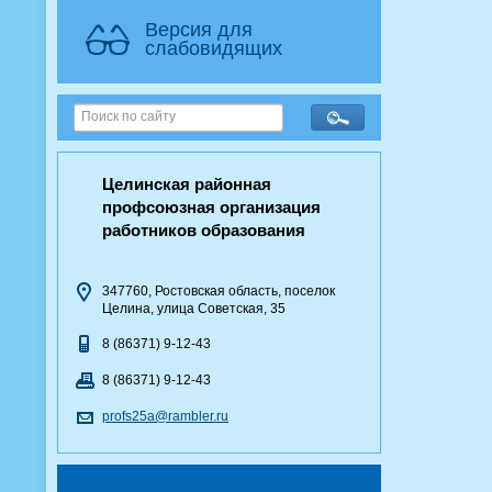
Версия для
слабовидящих
Целинская районная
профсоюзная организация
работников образования
347760, Ростовская область, поселок
Целина, улица Советская, 35
8 (86371) 9-12-43
8 (86371) 9-12-43
profs25a@rambler.ru